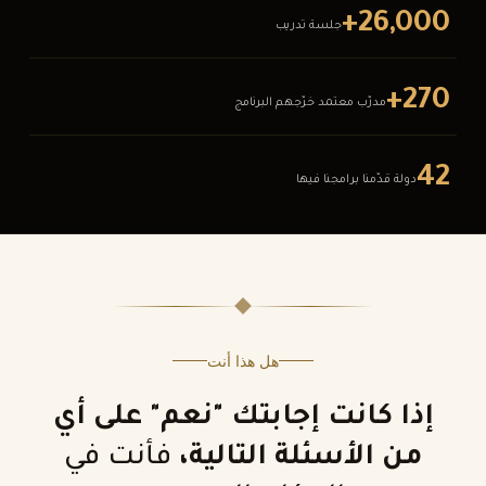
26,000+
جلسة تدريب
270+
مدرّب معتمد خرّجهم البرنامج
42
دولة قدّمنا برامجنا فيها
هل هذا أنت
إذا كانت إجابتك "نعم" على أي
من الأسئلة التالية،
فأنت في