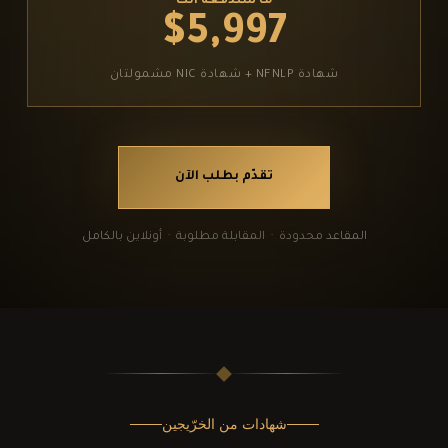
ما ستدفعه أنت
$5,997
شهادة
NFNLP
+ شهادة
NIC
مشمولتان
تقدّم بطلب الآن
المقاعد محدودة · المقابلة مطلوبة · أونلاين بالكامل
شهادات من الخرّيجين