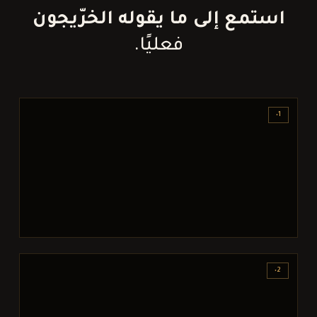
استمع إلى ما يقوله الخرّيجون
فعليًا.
٠1
٠2