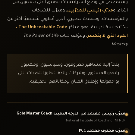
ومتخصص في وضع استراتيجيات تحقيق أعلى مستوى من
الأداء، و
مدرّب رئيسي للمدرّبين
، ومدرّب للشركات
والمؤسسات، ومتحدث تحفيزي. أجرى أنطوني شخصيًا أكثر من
٢٦٬٠٠٠ جلسة تدريبية، وهو مبتكر
The Unbreakable Code
–
الكود الذي لا ينكسر
، ومؤلف كتاب
The Power of Life
.
Mastery
يلجأ إليه مشاهير معروفون، وسياسيون، ومهنيون
رفيعو المستوى، وشركات رائدة لتجاوز التحديات التي
يواجهونها وإطلاق العنان لإمكاناتهم الحقيقية.
مدرّب رئيسي معتمد من الدرجة الذهبية
Gold Master Coach
National Institute of Coaching
·
NFNLP
مدرّب محترف معتمد
PCC