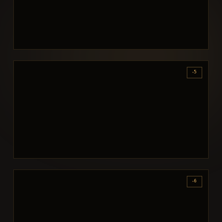
٠5
٠6