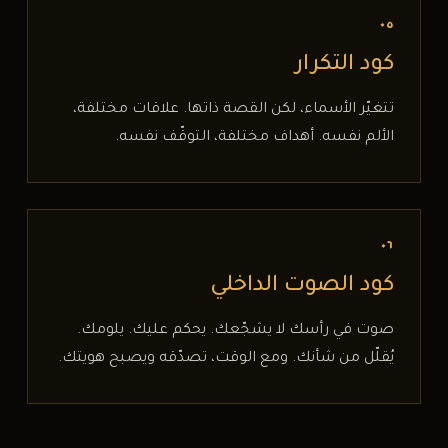
٠٥
كود التكرار
تتغيّر الأسماء، لكن القصة ذاتها. علاقات مختلفة،
الألم نفسه. أهداف مختلفة، التوقّف نفسه.
٠٦
كود الصوت الداخلي
صوت في رأسك لا يشجّعك. يحكم عليك. يلومك.
يُقلّل من شأنك. ومع الوقت، تصدّقه ويصبح هويتك.