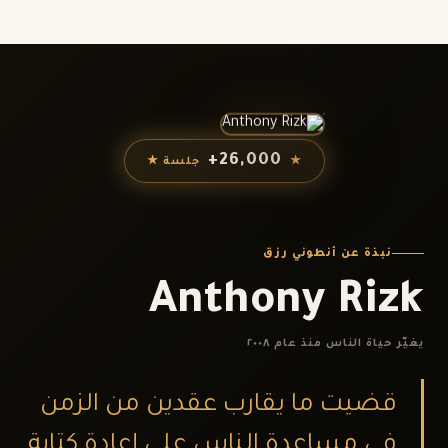
26,000+
★
جلسة ★
نبذة عن أنطوني رزق
Anthony Rizk
يغيّر حياة الناس منذ عام ٢٠٠٨
قضيت ما يقارب عقدين من الزمن
في مساعدة الناس على إعادة كتابة