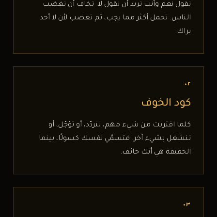
تقول نعم وأنت تريد أن تقول لا. تخاف أن تُغضب
الناس. تحمل أكثر مما يجب، ثم تغضب لأن لا أحد
يراك.
٠٢
كود الخوف
كلما اقتربت من شيء مهم، تتردّد، أو تؤجّل، أو
تنشغل بشيء آخر. فتسمّي نفسك كسولًا، بينما
الحقيقة هي أنك خائف.
٠٣