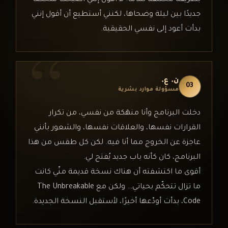
جديدًا بين ليلة وضحاها، لكنني أستطيع أن أقول إنني
بدأت أعود إلى نفسي الحقيقية.
ن. ع.
03
مسؤولة موارد بشرية
دخلت البرنامج وأنا منهَكة من نفسي، من تكرار
القرارات نفسها، والعلاقات نفسها، والشعور بأنني
عاجزة عن الخروج مما أنا فيه. لكن كل طقس من هذا
البرنامج، كان كأنه باب جديد يُفتح لي.
أقوى ما اكتشفته أن هناك نسخة قديمة منّي كانت
ما تزال تتحكّم بحياتي… ولكن مع The Unbreakable
Code، بدأت أودّعها أخيرًا، لأستقبل النسخة الجديدة.