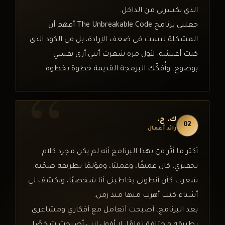
الذي يكسرني من الداخل.
جعلني برنامج The Unbreakable Code أفهم أن
المشكلة ليست في ضعف الإرادة، بل في الكود الذي
كنت أعيشه. لأول مرة شعرت أنني أرى نفسي
بوضوح، وأُفكّك البرمجة القديمة خطوة بخطوة.
ك. ح.
02
رائد أعمال
أكثر ما أثّر فيّ بهذا البرنامج أنه لم يكن مجرد كلام
تحفيزي. كان عميقًا، وعمليًا، ومؤلمًا بطريقة صحّية.
شعرت كأن أنطوني يخاطبني أنا شخصيًا، ويكشف لي
أشياء كنت أهرب منها منذ زمن.
بعد البرنامج، أصبحت أتعامل مع أفكاري ومشاعري
بطريقة مختلفة تمامًا. لا أقول إنني أصبحت شخصًا